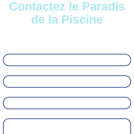
Contactez le Paradis
de la Piscine
Quel que soit votre besoin, nous vous accompagnons
de A à Z dans votre projet avec une prise en charge
complète.
Nom
Téléphone
E-mail
Message